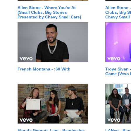
Allen Stone - Where You're At
Allen Stone -
(Small Clubs, Big Stories
Clubs, Big S
Presented by Chevy Small Cars)
Chevy Small 
French Montana - :60 With
Troye Sivan 
Game (Vevo 
Florida Georgia Line - Bandmates
LANco - Ban