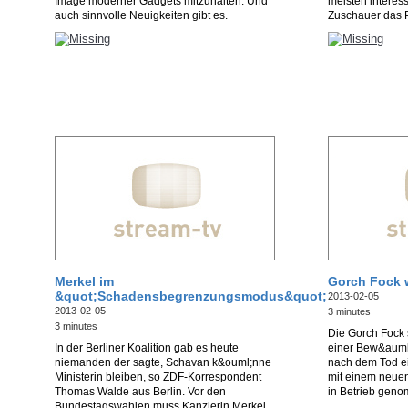
Image moderner Gadgets mitzuhalten. Und
meisten interes
auch sinnvolle Neuigkeiten gibt es.
Zuschauer das 
Merkel im
Gorch Fock 
&quot;Schadensbegrenzungsmodus&quot;
2013-02-05
2013-02-05
3 minutes
3 minutes
Die Gorch Fock 
In der Berliner Koalition gab es heute
einer Bew&auml
niemanden der sagte, Schavan k&ouml;nne
nach dem Tod ei
Ministerin bleiben, so ZDF-Korrespondent
mit einem neuen
Thomas Walde aus Berlin. Vor den
in Betrieb gen
Bundestagswahlen muss Kanzlerin Merkel