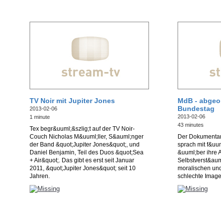
TV Noir mit Jupiter Jones
MdB - abgeo
Bundestag
2013-02-06
2013-02-06
1 minute
43 minutes
Tex begr&uuml;&szlig;t auf der TV Noir-
Couch Nicholas M&uuml;ller, S&auml;nger
Der Dokumentarf
der Band &quot;Jupiter Jones&quot;, und
sprach mit f&uu
Daniel Benjamin, Teil des Duos &quot;Sea
&uuml;ber ihre Ar
+ Air&quot;. Das gibt es erst seit Januar
Selbstverst&aum
2011, &quot;Jupiter Jones&quot; seit 10
moralischen und
Jahren.
schlechte Image 