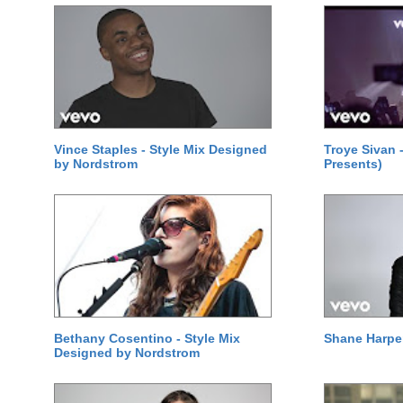
Vince Staples - Style Mix Designed
Troye Sivan
by Nordstrom
Presents)
Bethany Cosentino - Style Mix
Shane Harper
Designed by Nordstrom