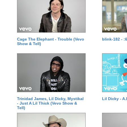
Cage The Elephant - Trouble (Vevo
blink-182 - :
Show & Tell)
Trinidad James, Lil Dicky, Mystikal
Lil Dicky - A.
- Just A Lil Thick (Vevo Show &
Tell)