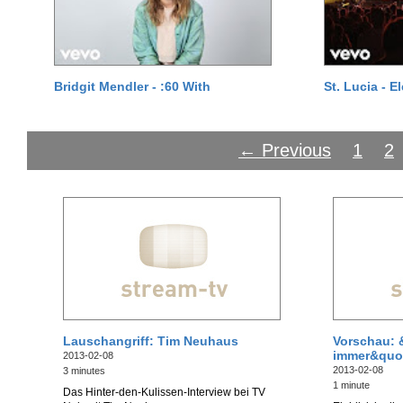
Bridgit Mendler - :60 With
St. Lucia - E
← Previous
1
2
Lauschangriff: Tim Neuhaus
Vorschau: 
immer&quo
2013-02-08
2013-02-08
3 minutes
1 minute
Das Hinter-den-Kulissen-Interview bei TV