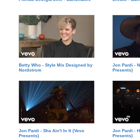
Betty Who - Style Mix Designed by
Jon Pardi - N
Nordstrom
Presents)
Jon Pardi - She Ain't In It (Vevo
Jon Pardi - 
Presents)
Presents)