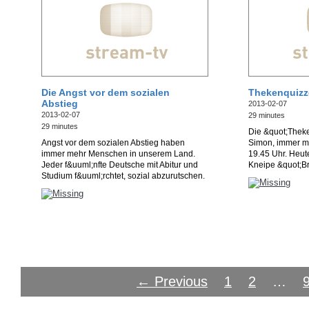
Die Angst vor dem sozialen
Thekenquizze
Abstieg
2013-02-07
2013-02-07
29 minutes
29 minutes
Die &quot;Theke
Angst vor dem sozialen Abstieg haben
Simon, immer mo
immer mehr Menschen in unserem Land.
19.45 Uhr. Heut
Jeder f&uuml;nfte Deutsche mit Abitur und
Kneipe &quot;Br
Studium f&uuml;rchtet, sozial abzurutschen.
← Previous
1
2
…