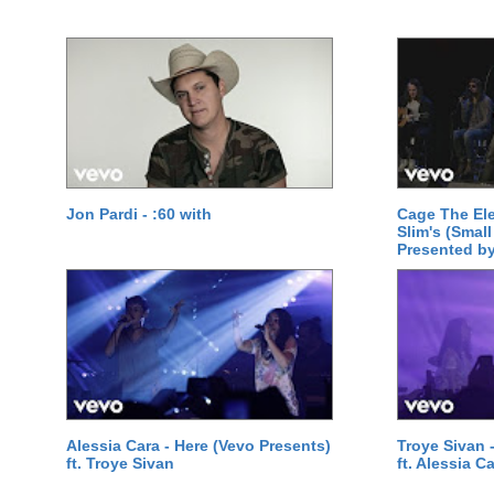
Jon Pardi - :60 with
Cage The Ele
Slim's (Small
Presented by
Alessia Cara - Here (Vevo Presents)
Troye Sivan 
ft. Troye Sivan
ft. Alessia C