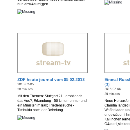
nun abw&auml;gen.
ZDF heute journal vom 05.02.2013
Einmal Russ
(3)
2013-02-05
2013-02-06
30 minutes
29 minutes
Mit den Themen: Stuttgart 21 - droht doch
das Aus?; Erkundung - 50 Unternehmer und
Neue Herausfor
ein Minister im Irak; Friedenssuche -
Claudia landet 
Timbuktu nach der Befreiung
Waffenladen un
ungew&ouml;hnli
Kallinchen ler
G&auml;ste ken