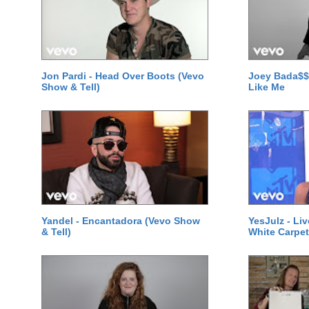
Jon Pardi - Head Over Boots (Vevo
Joey Bada$$
Show & Tell)
Like Me
Yandel - Encantadora (Vevo Show
YesJulz - Li
& Tell)
White Carpet