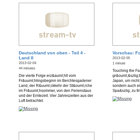
Deutschland von oben - Teil 4 -
Vorschau: Fo
Land II
2013-02-05
2013-02-04
1 minute
44 minutes
Touching the Far
Die vierte Folge erz&auml;hlt vom
gr&ouml;&szlig;
Fr&uuml;hlingsbeginn im Berchtesgadener
Japan, um nicht
Land, der R&uuml;ckkehr der St&ouml;rche
sondern auch ei
im Fr&uuml;hsommer, von den Ferienstaus
Spa&szlig; zu fi
und der Erntezeit. Vier Jahreszeiten aus der
Luft betrachtet.