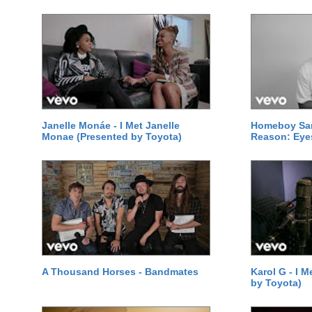
Janelle Monáe - I Met Janelle
Homeboy Sa
Monae (Presented by Toyota)
Reason: Eye
A Thousand Horses - Bandmates
Karol G - I M
by Toyota)