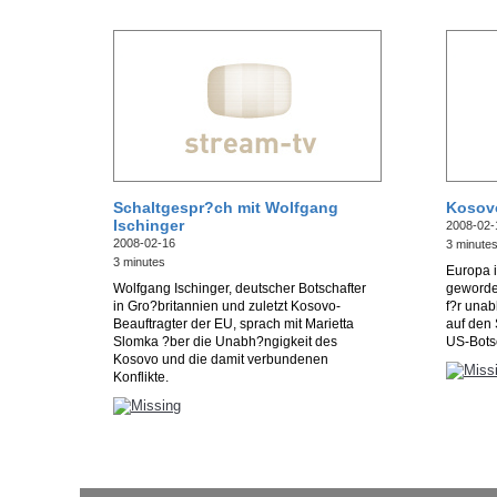
Schaltgespr?ch mit Wolfgang
Kosovo
Ischinger
2008-02-
2008-02-16
3 minute
3 minutes
Europa i
Wolfgang Ischinger, deutscher Botschafter
geworde
in Gro?britannien und zuletzt Kosovo-
f?r unab
Beauftragter der EU, sprach mit Marietta
auf den 
Slomka ?ber die Unabh?ngigkeit des
US-Botsc
Kosovo und die damit verbundenen
Konflikte.