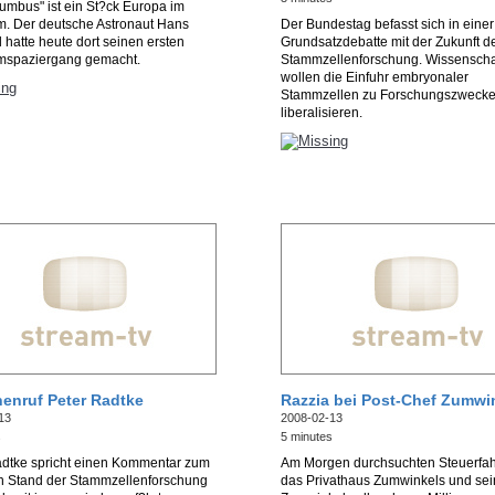
umbus" ist ein St?ck Europa im
m. Der deutsche Astronaut Hans
Der Bundestag befasst sich in einer
 hatte heute dort seinen ersten
Grundsatzdebatte mit der Zukunft d
mspaziergang gemacht.
Stammzellenforschung. Wissenschaf
wollen die Einfuhr embryonaler
Stammzellen zu Forschungszweck
liberalisieren.
enruf Peter Radtke
Razzia bei Post-Chef Zumwi
13
2008-02-13
s
5 minutes
adtke spricht einen Kommentar zum
Am Morgen durchsuchten Steuerfa
en Stand der Stammzellenforschung
das Privathaus Zumwinkels und sei