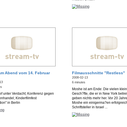
am Abend vom 14. Februar
Filmausschnitte "Restless"
2008-02-13
13
6 minutes
es
Moshe ist am Ende: Die vielen klei
ef unter Verdacht; Konferenz gegen
Gesch?fte, die er in New York betrei
nhandel; Kinderfilmfest
geben nichts mehr her. Vor 20 Jahr
ion" in Berlin
Moshe ein einigerma?en erfolgreic
Schriftsteller in Israel ...