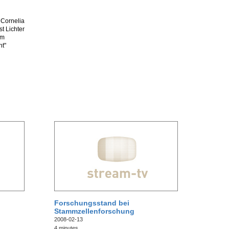
 Cornelia
t Lichter
em
ht"
Forschungsstand bei
Stammzellenforschung
2008-02-13
4 minutes