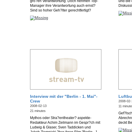
gro?en Verantwortung. Doch nehmen Top-
und die 
Manager ihre Verantwortung auch ernst?
Diskussi
Sind so hoher Geh?lter gerechtfertigt?
Interview mit der "Berlin - 1. Mai"-
Luftbu
Crew
2008-02-
2008-02-13
11 minut
21 minutes
Gef?lsc
Mythos oder Stra?entheater? aspekte-
Abrechn
Redakteur Achim Zeilmann im Gespr?ch mit
deckt Be
Ludwig & Glaser, Sven Taddicken und