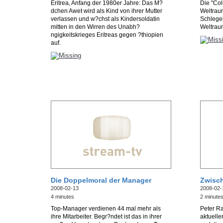
Eritrea, Anfang der 1980er Jahre: Das M?
Die "Col
dchen Awet wird als Kind von ihrer Mutter
Weltrau
verlassen und w?chst als Kindersoldatin
Schlegel
mitten in den Wirren des Unabh?
Weltrau
ngigkeitskrieges Eritreas gegen ?thiopien
auf.
Die Doppelmoral der Manager
Zwisch
2008-02-13
2008-02-
4 minutes
2 minute
Top-Manager verdienen 44 mal mehr als
Peter R
ihre Mitarbeiter. Begr?ndet ist das in ihrer
aktuell