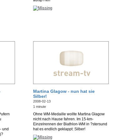
aufsp?ren
-
Martina Glagow - nun hat sie
Silber!
2008-02-13
1 minute
?ufern
Ohne WM-Medaille wollte Martina Glagow
u
nicht nach Hause fahren. Im 15-km-
Einzelrennen der Biathlon-WM in ?stersund
- und
hat es endlich geklappt: Silber!
j?