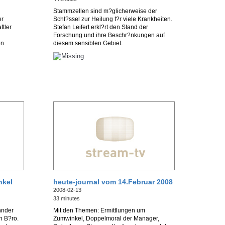
Stammzellen sind m?glicherweise der
er
Schl?ssel zur Heilung f?r viele Krankheiten.
tler
Stefan Leifert erkl?rt den Stand der
Forschung und ihre Beschr?nkungen auf
en
diesem sensiblen Gebiet.
nkel
heute-journal vom 14.Februar 2008
2008-02-13
33 minutes
hnder
Mit den Themen: Ermittlungen um
n B?ro.
Zumwinkel, Doppelmoral der Manager,