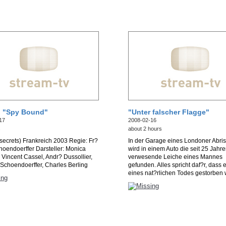
r: "Spy Bound"
"Unter falscher Flagge"
17
2008-02-16
s
about 2 hours
secrets) Frankreich 2003 Regie: Fr?
In der Garage eines Londoner Abri
hoendoerffer Darsteller: Monica
wird in einem Auto die seit 25 Jahr
, Vincent Cassel, Andr? Dussollier,
verwesende Leiche eines Mannes
Schoendoerffer, Charles Berling
gefunden. Alles spricht daf?r, dass e
eines nat?rlichen Todes gestorben w