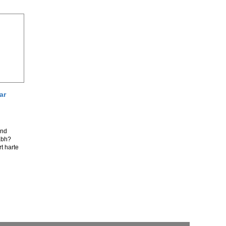
ar
und
abh?
rt harte