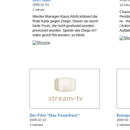
sch?tzen
2008-0
2008-02-23
14 min
1 minute
Chaos 
Werder-Manager Klaus Allofs kritisiert die
Pendle
Rote Karte gegen Diego. Dieser sei durch
re - Ha
harte Fouls, die nicht geahndet wurden,
/ Acti
provoziert worden. Spieler wie Diego m?
Auftak
ssten gesch?tzt werden, so Allofs.
Der Film "Das Feuerherz"
Europa
2008-02-13
2008-02-
4 minutes
2 minute