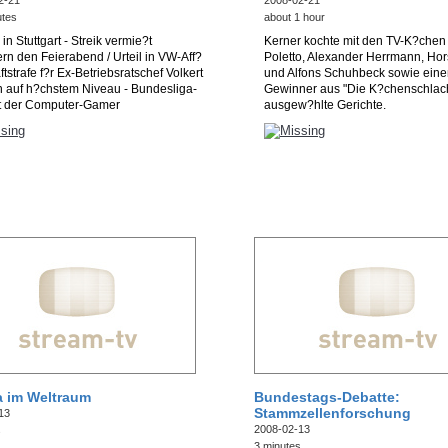
2-21
2008-02-21
utes
about 1 hour
in Stuttgart - Streik vermie?t
Kerner kochte mit den TV-K?chen
rn den Feierabend / Urteil in VW-Aff?
Poletto, Alexander Herrmann, Hors
ftstrafe f?r Ex-Betriebsratschef Volkert
und Alfons Schuhbeck sowie ein
on auf h?chstem Niveau - Bundesliga-
Gewinner aus "Die K?chenschlac
t der Computer-Gamer
ausgew?hlte Gerichte.
 im Weltraum
Bundestags-Debatte:
Stammzellenforschung
13
2008-02-13
s
3 minutes