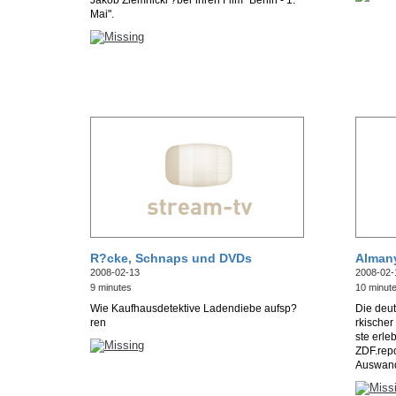
Jakob Ziemnicki ?ber ihren Film "Berlin - 1.
Mai".
R?cke, Schnaps und DVDs
Almany
2008-02-13
2008-02-
9 minutes
10 minut
Wie Kaufhausdetektive Ladendiebe aufsp?
Die deut
ren
rkischer
ste erle
ZDF.repo
Auswand