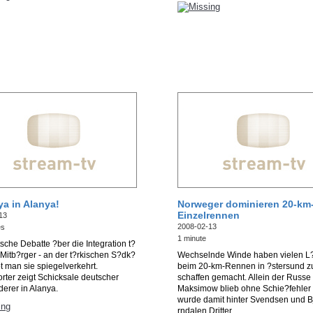
a in Alanya!
Norweger dominieren 20-km
Einzelrennen
13
2008-02-13
es
1 minute
sche Debatte ?ber die Integration t?
 Mitb?rger - an der t?rkischen S?dk?
Wechselnde Winde haben vielen L
bt man sie spiegelverkehrt.
beim 20-km-Rennen in ?stersund z
rter zeigt Schicksale deutscher
schaffen gemacht. Allein der Russe
erer in Alanya.
Maksimow blieb ohne Schie?fehler 
wurde damit hinter Svendsen und B
rndalen Dritter.