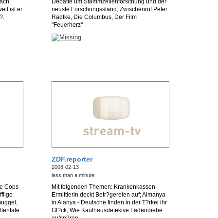
nach
Debatte um Stammzellenforschung und der
il ist er
neuste Forschungsstand, Zwischenruf Peter
?.
Radtke, Die Columbus, Der Film
"Feuerherz"
ZDF.reporter
2008-02-13
less than a minute
ie Cops
Mit folgenden Themen: Krankenkassen-
flige
Ermittlerin deckt Betr?gereien auf; Almanya
muggel,
in Alanya - Deutsche finden in der T?rkei ihr
tentate.
Gl?ck, Wie Kaufhausdetekive Ladendiebe