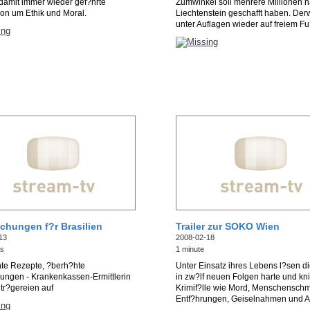
damit immer wieder gef?hrte
Zumwinkel soll mehrere Millionen 
on um Ethik und Moral.
Liechtenstein geschafft haben. Derwe
unter Auflagen wieder auf freiem Fu
chungen f?r Brasilien
Trailer zur SOKO Wien
13
2008-02-18
es
1 minute
hte Rezepte, ?berh?hte
Unter Einsatz ihres Lebens l?sen d
ungen - Krankenkassen-Ermittlerin
in zw?lf neuen Folgen harte und knif
tr?gereien auf
Krimif?lle wie Mord, Menschensch
Entf?hrungen, Geiselnahmen und At