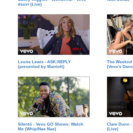
dscvr (Live)
Leona Lewis - ASK:REPLY
The Weeknd -
(presented by Marriott)
(Vevo's Danc
Silentó - Vevo GO Shows: Watch
Clare Dunn -
Me (Whip/Nae Nae)
(Live)