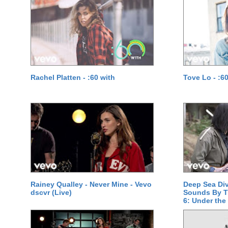
Rachel Platten - :60 with
Tove Lo - :6
Rainey Qualley - Never Mine - Vevo
Deep Sea Div
dscvr (Live)
Sounds By T
6: Under the 