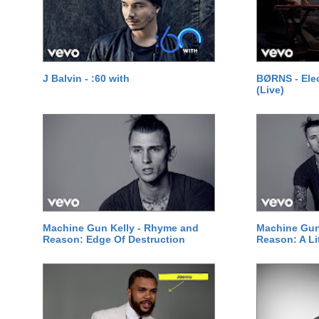
J Balvin - :60 with
BØRNS - Elec
(Live)
Machine Gun Kelly - Rhyme and
Machine Gun
Reason: Edge Of Destruction
Reason: A Li