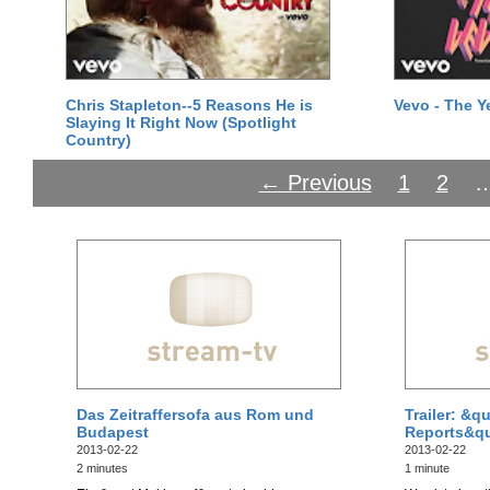
Chris Stapleton--5 Reasons He is
Vevo - The Y
Slaying It Right Now (Spotlight
Country)
← Previous
1
2
Das Zeitraffersofa aus Rom und
Trailer: &q
Budapest
Reports&qu
2013-02-22
2013-02-22
2 minutes
1 minute