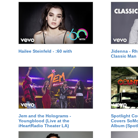
Hailee Steinfeld - :60 with
Jidenna - R
Classic Man
Jem and the Holograms -
Spotlight Co
Youngblood (Live at the
Covers SoMo
iHeartRadio Theater LA)
Album (Spotl