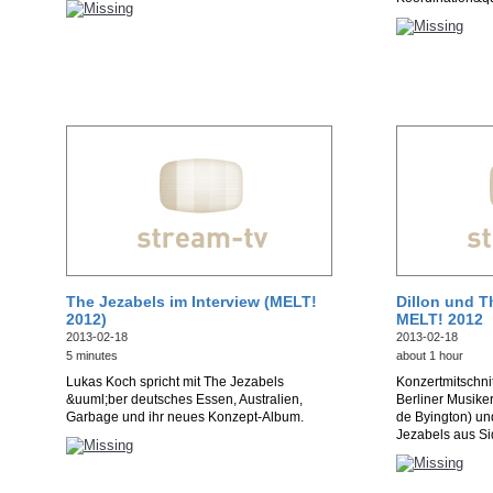
The Jezabels im Interview (MELT!
Dillon und T
2012)
MELT! 2012
2013-02-18
2013-02-18
5 minutes
about 1 hour
Lukas Koch spricht mit The Jezabels
Konzertmitschni
&uuml;ber deutsches Essen, Australien,
Berliner Musiker
Garbage und ihr neues Konzept-Album.
de Byington) un
Jezabels aus S