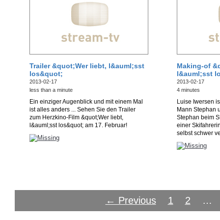
Trailer &quot;Wer liebt, l&auml;sst
Making-of &q
los&quot;
l&auml;sst l
2013-02-17
2013-02-17
less than a minute
4 minutes
Ein einziger Augenblick und mit einem Mal
Luise Iwersen is
ist alles anders ... Sehen Sie den Trailer
Mann Stephan u
zum Herzkino-Film &quot;Wer liebt,
Stephan beim Sk
l&auml;sst los&quot; am 17. Februar!
einer Skifahreri
selbst schwer ve
← Previous
1
2
…