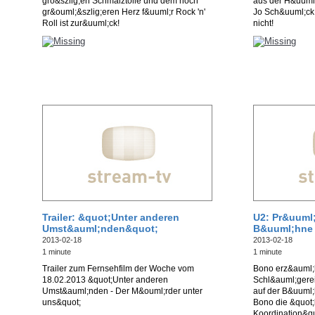
gro&szlig;en Schmalztolle und dem noch
aus der H&uuml;
gr&ouml;&szlig;eren Herz f&uuml;r Rock 'n'
Jo Sch&uuml;ck. 
Roll ist zur&uuml;ck!
nicht!
Trailer: &quot;Unter anderen
U2: Pr&uuml;
Umst&auml;nden&quot;
B&uuml;hne
2013-02-18
2013-02-18
1 minute
1 minute
Trailer zum Fernsehfilm der Woche vom
Bono erz&auml;h
18.02.2013 &quot;Unter anderen
Schl&auml;gere
Umst&auml;nden - Der M&ouml;rder unter
auf der B&uuml;h
uns&quot;
Bono die &quot
Koordination&qu