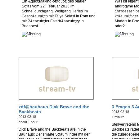
Ein &quot;Making-of&quot; des blauen
Was ist eigent
Sofas vom 22. Februar 2013 im
androgyne Mo
Schnelldurchgang. Wolfgang Herles im
Stattdessen b
Gespr&auml;ch mit Taiye Selasi in Rom und
kr&auml;ftiger
mit P&eacute;ter Esterh&aacute;zy in
Models in Bra
Budapest.
oder?
zdf@bauhaus Dick Brave and the
3 Fragen 3 A
Backbeats
2013-02-18
2013-02-18
1 minute
about 1 hour
Stellvertretend
Dick Brave and the Backbeats are in the
Backbeats radeb
Bauhaus: Der smarte S&auml;nger mit der
die zugegebene