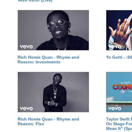
Vevo dscvr (Live)
Rich Homie Quan - Rhyme and
Yo Gotti - :6
Reason: Investments
Rich Homie Quan - Rhyme and
Taylor Swift 
Reason: Flex
On Stage Fo
Mean It" (Spo