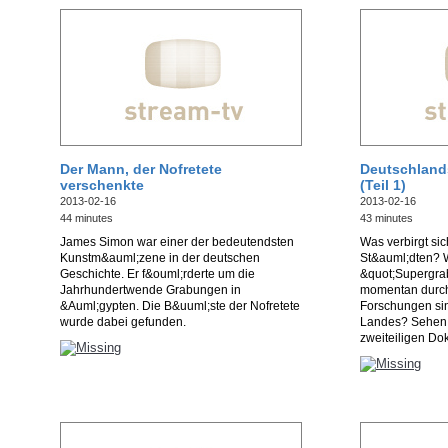
Der Mann, der Nofretete
Deutschland
verschenkte
(Teil 1)
2013-02-16
2013-02-16
44 minutes
43 minutes
James Simon war einer der bedeutendsten
Was verbirgt si
Kunstm&auml;zene in der deutschen
St&auml;dten? 
Geschichte. Er f&ouml;rderte um die
&quot;Supergra
Jahrhundertwende Grabungen in
momentan durch
&Auml;gypten. Die B&uuml;ste der Nofretete
Forschungen si
wurde dabei gefunden.
Landes? Sehen S
zweiteiligen Do