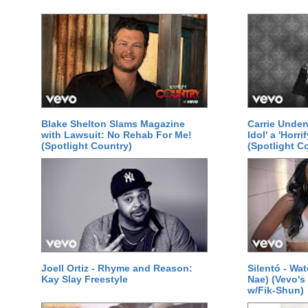
Blake Shelton Slams Magazine
Carrie Under
with Lawsuit: No Rehab For Me!
Idol' a 'Horr
(Spotlight Country)
(Spotlight C
Joell Ortiz - Rhyme and Reason:
Silentó - Wa
Kay Slay Freestyle
Nae) (Vevo's
w/Fik-Shun)