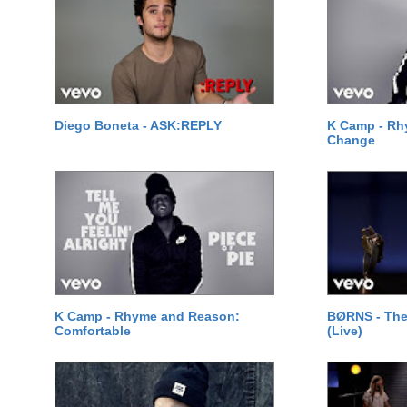
Diego Boneta - ASK:REPLY
K Camp - Rh
Change
K Camp - Rhyme and Reason:
BØRNS - The
Comfortable
(Live)