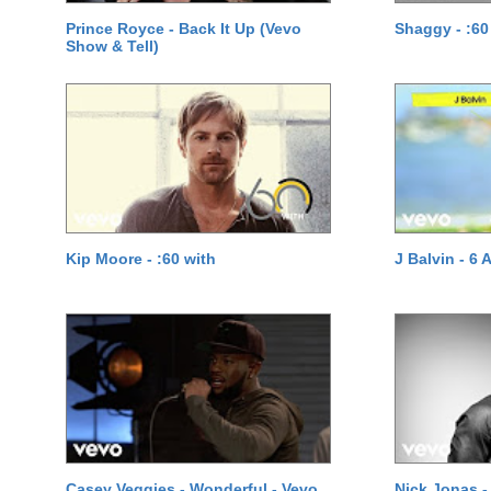
Prince Royce - Back It Up (Vevo
Shaggy - :60
Show & Tell)
Kip Moore - :60 with
J Balvin - 6
Casey Veggies - Wonderful - Vevo
Nick Jonas -