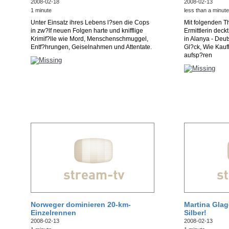
2008-02-18
2008-02-13
1 minute
less than a minute
Unter Einsatz ihres Lebens l?sen die Cops
Mit folgenden 
in zw?lf neuen Folgen harte und knifflige
Ermittlerin deck
Krimif?lle wie Mord, Menschenschmuggel,
in Alanya - Deut
Entf?hrungen, Geiselnahmen und Attentate.
Gl?ck, Wie Kau
aufsp?ren
Norweger dominieren 20-km-
Martina Glag
Einzelrennen
Silber!
2008-02-13
2008-02-13