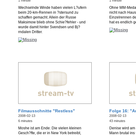
1 minute
1 minute
Wechselnde Winde haben vielen L?ufern
Ohne WM-Medail
beim 20-km-Rennen in ?stersund zu
nicht nach Haus
schaffen gemacht. Allein der Russe
Einzelrennen de
Maksimow blieb ohne Schie?fehler - und
hat es endlich g
wurde damit hinter Svendsen und Bj?
rndalen Dritter.
Filmausschnitte "Restless"
Folge 16: "A
2008-02-13
2008-02-13
6 minutes
43 minutes
Moshe ist am Ende: Die vielen kleinen
Denise wird am
Gesch?fte, die er in New York betreibt,
Mann brutal ins