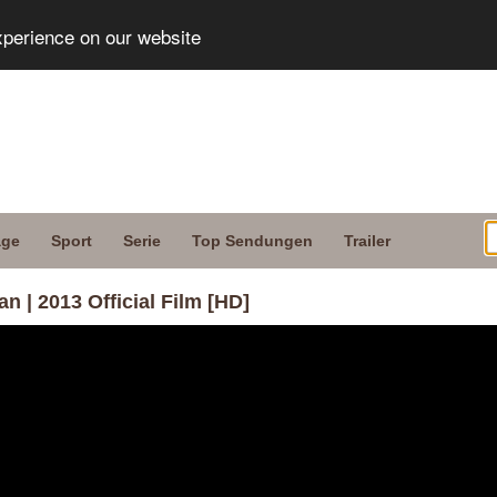
xperience on our website
age
Sport
Serie
Top Sendungen
Trailer
| 2013 Official Film [HD]