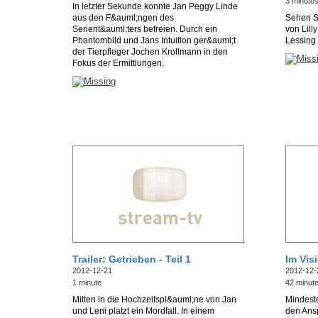
3 minute
In letzter Sekunde konnte Jan Peggy Linde
aus den F&auml;ngen des
Sehen Si
Serient&auml;ters befreien. Durch ein
von Lill
Phantombild und Jans Intuition ger&auml;t
Lessing
der Tierpfleger Jochen Krollmann in den
Fokus der Ermittlungen.
Trailer: Getrieben - Teil 1
Im Vis
2012-12-21
2012-12-
1 minute
42 minut
Mitten in die Hochzeitspl&auml;ne von Jan
Mindest
und Leni platzt ein Mordfall. In einem
den Ansp