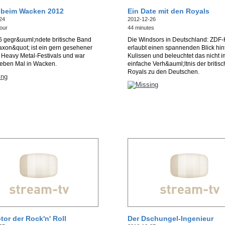
 beim Wacken 2012
Ein Date mit den Royals
24
2012-12-26
our
44 minutes
6 gegr&uuml;ndete britische Band
Die Windsors in Deutschland: ZDF-
xon&quot; ist ein gern gesehener
erlaubt einen spannenden Blick hint
 Heavy Metal-Festivals und war
Kulissen und beleuchtet das nicht 
ieben Mal in Wacken.
einfache Verh&auml;ltnis der britis
Royals zu den Deutschen.
tor der Rock'n' Roll
Der Dschungel-Ingenieur