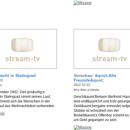
Nacht in Stalingrad
Vorschau: &quot;Alte
Freunde&quot;
22
2012-12-22
es
less than a minute
ember 1942: Das gro&szlig;e
in Stalingrad nimmt seinen Lauf,
Gesch&auml;ftsmann Berthold Ha
hrend sich die Menschen in der
wird entf&uuml;hrt und trotz gelung
uf das Weihnachtsfest vorbereiten.
Geld&uuml;bergabe ermordet aufg
Stubbe ist schockiert von der
Brutalit&auml;t. Offenbar scheint es 
um Geld gegangen zu sein.