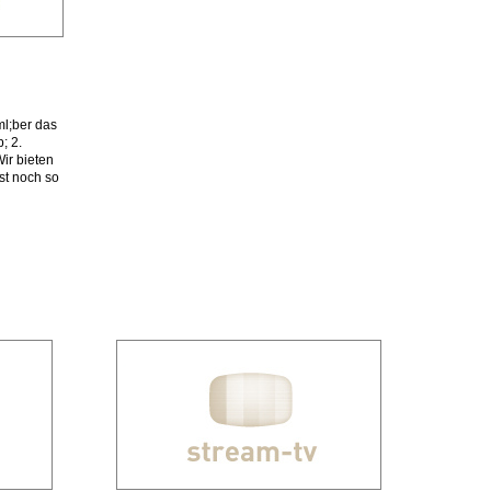
ml;ber das
; 2.
ir bieten
st noch so