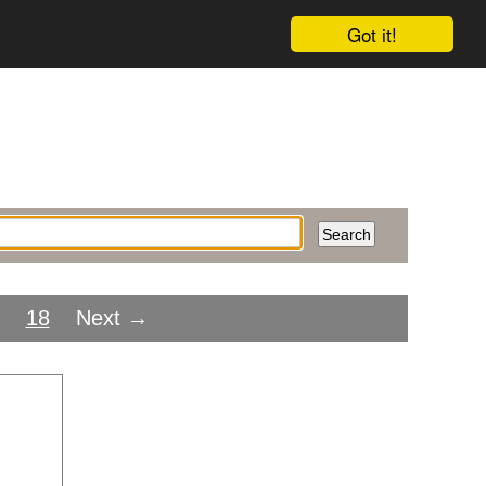
Got it!
18
Next →