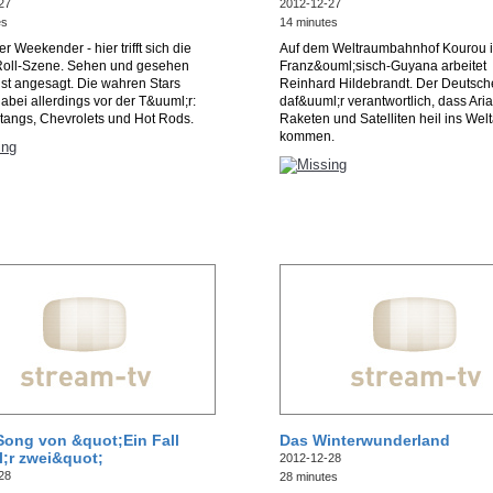
27
2012-12-27
es
14 minutes
er Weekender - hier trifft sich die
Auf dem Weltraumbahnhof Kourou 
Roll-Szene. Sehen und gesehen
Franz&ouml;sisch-Guyana arbeitet
st angesagt. Die wahren Stars
Reinhard Hildebrandt. Der Deutsche
abei allerdings vor der T&uuml;r:
daf&uuml;r verantwortlich, dass Ari
tangs, Chevrolets und Hot Rods.
Raketen und Satelliten heil ins Welt
kommen.
 Song von &quot;Ein Fall
Das Winterwunderland
;r zwei&quot;
2012-12-28
28
28 minutes