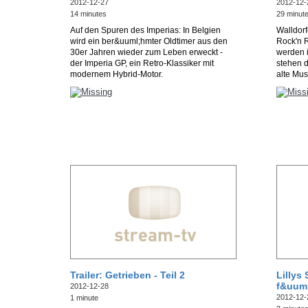
2012-12-27
2012-12-
14 minutes
29 minut
Auf den Spuren des Imperias: In Belgien
Walldorf
wird ein ber&uuml;hmter Oldtimer aus den
Rock'n 
30er Jahren wieder zum Leben erweckt -
werden i
der Imperia GP, ein Retro-Klassiker mit
stehen d
modernem Hybrid-Motor.
alte Mus
Trailer: Getrieben - Teil 2
Lillys
f&uuml
2012-12-28
2012-12-
1 minute