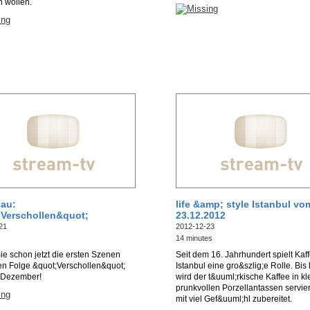
n wollen.
au:
life &amp; style Istanbul vo
Verschollen&quot;
23.12.2012
21
2012-12-23
s
14 minutes
e schon jetzt die ersten Szenen
Seit dem 16. Jahrhundert spielt Kaff
en Folge &quot;Verschollen&quot;
Istanbul eine gro&szlig;e Rolle. Bis
 Dezember!
wird der t&uuml;rkische Kaffee in k
prunkvollen Porzellantassen servie
mit viel Gef&uuml;hl zubereitet.