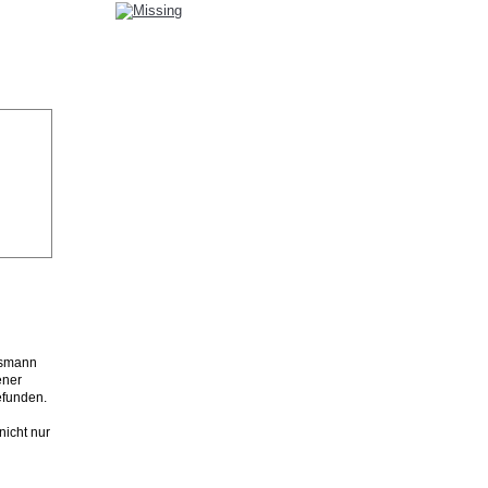
usmann
ener
efunden.
nicht nur