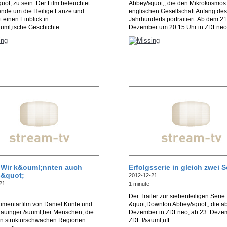
ot; zu sein. Der Film beleuchtet
Abbey&quot;, die den Mikrokosmos
ende um die Heilige Lanze und
englischen Gesellschaft Anfang des
t einen Einblick in
Jahrhunderts portraitiert. Ab dem 21
uml;ische Geschichte.
Dezember um 20.15 Uhr in ZDFneo
;Wir k&ouml;nnten auch
Erfolgsserie in gleich zwei 
s&quot;
2012-12-21
21
1 minute
Der Trailer zur siebenteiligen Serie
umentarfilm von Daniel Kunle und
&quot;Downton Abbey&quot;, die ab
Lauinger &uuml;ber Menschen, die
Dezember in ZDFneo, ab 23. Deze
 in strukturschwachen Regionen
ZDF l&auml;uft.