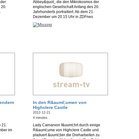
 der
Abbey&quot;, die den Mikrokosmos der
 20.
englischen Gesellschaft Anfang des 20.
.
Jahrhunderts portraitiert. Ab dem 21.
Dezember um 20.15 Uhr in ZDFneo
Sendern
In den R&auml;umen von
Highclere Castle
2012-12-21
4 minutes
 21.
Lady Carnarvon f&uuml;hrt durch einige
mber im
R&auml;ume von Highclere Castle und
pladuert &uuml;ber die Dreharbeiten zu