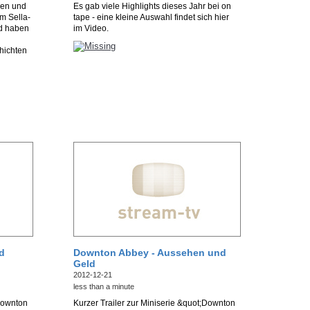
sen und
Es gab viele Highlights dieses Jahr bei on
m Sella-
tape - eine kleine Auswahl findet sich hier
nd haben
im Video.
hichten
d
Downton Abbey - Aussehen und
Geld
2012-12-21
less than a minute
;Downton
Kurzer Trailer zur Miniserie &quot;Downton