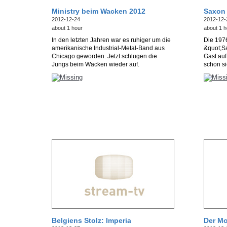
Ministry beim Wacken 2012
Saxon
2012-12-24
2012-12-
about 1 hour
about 1 h
In den letzten Jahren war es ruhiger um die
Die 197
amerikanische Industrial-Metal-Band aus
&quot;Sa
Chicago geworden. Jetzt schlugen die
Gast auf
Jungs beim Wacken wieder auf.
schon s
Belgiens Stolz: Imperia
Der Mo