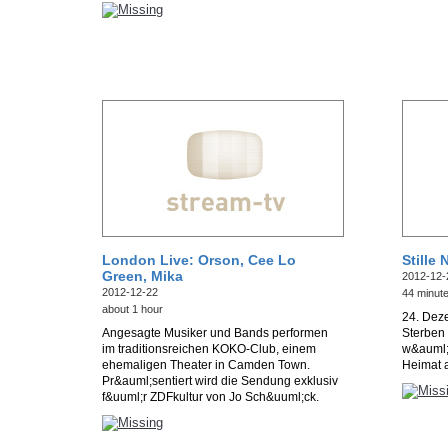
London Live: Orson, Cee Lo
Stille 
Green, Mika
2012-12-
2012-12-22
44 minut
about 1 hour
24. Dez
Angesagte Musiker und Bands performen
Sterben 
im traditionsreichen KOKO-Club, einem
w&auml;
ehemaligen Theater in Camden Town.
Heimat a
Pr&auml;sentiert wird die Sendung exklusiv
f&uuml;r ZDFkultur von Jo Sch&uuml;ck.