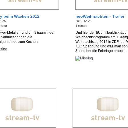
y beim Wacken 2012
neoWeihnachten - Trailer
2-25
2012-12-25
 hour
1 minute
wer-Metaller rund um S&auml;nger
Und hier der &Uuml;berblick &uu
 Sammet bringen die
Weihnachtsprogramm am 1. &amp
valgemeinde zum Kochen.
Weihnachtstag 2012 in ZDFneo: W
Kult, Spannung und was man son
&uuml;ber die Feiertage braucht.