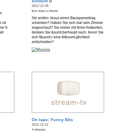
Antwort B
2012-12-28
less than a minute
in
Sie wollen Jesus einen Bausparvertrag
 ist
schenken? Haben Sie sich mal sein Zimmer
ane 5-
angeschaut? Sie immer mit Ihren Antworten,
all
denken Sie &uuml;berhaupt nach, bevor Sie
sich f&uuml;r eine M&ouml;glichkeit
entscheiden?
On tape: Funny Bits
2012-12-21
4 minutes