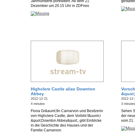
Jahrhunderts portraitiert. Ab dem 21.
gestalte
Dezember um 20.15 Uhr in ZDFneo
Highclere Castle alias Downton
Vorsch
Abbey
&quot;
2012-12-21
2012-12-
4 minutes
3 minute
Fiona Gr&auml;fin Carnarvon und Besitzerin
Sehen Si
von Highclere Castle, dem Vorbild f&uuml;r
der neu
&quot;Downton Abbey&quot;, gibt Einblicke
vom 21.
in die Geschichte des Hauses und der
Familie Carnarvon.