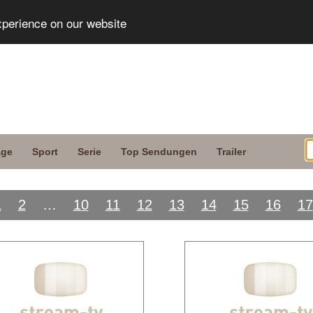
xperience on our website
age
Sport
Serie
Top Sendungen
Trailer
1
2
…
10
11
12
13
14
15
16
17