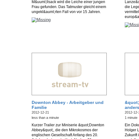
M&uuml;llsack wird die Leiche einer jungen
Lanze&qu
Frau gefunden. Das Tatmuster gleicht einem
die Leg
ungekl&auml;rten Fall von vor 15 Jahren.
vermittel
europ&a
Downton Abbey - Arbeitgeber und
&quot
Familie
ander
2012-12-21
2012-12-
less than a minute
1 minute
Kurzer Trailer zur Miniserie &quot;Downton
Ein Dok
Abbey&quot;, die den Mikrokosmos der
Holger 
englischen Gesellschaft Anfang des 20.
Zukunft