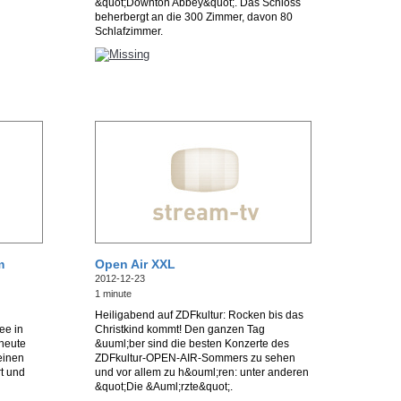
&quot;Downton Abbey&quot;. Das Schloss
beherbergt an die 300 Zimmer, davon 80
Schlafzimmer.
m
Open Air XXL
2012-12-23
1 minute
Heiligabend auf ZDFkultur: Rocken bis das
ee in
Christkind kommt! Den ganzen Tag
 heute
&uuml;ber sind die besten Konzerte des
leinen
ZDFkultur-OPEN-AIR-Sommers zu sehen
rt und
und vor allem zu h&ouml;ren: unter anderen
&quot;Die &Auml;rzte&quot;.