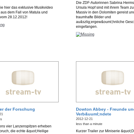
s
Die ZDF-Autorinnen Sabrina Herm
e hier das exklusive Musikvideo
Ursula Hopf sind mit ihrem Team zu
y aus dem Fall von Matula und
Massiv in den Dolomiten gereist u
 vom 28.12.2012!
traumhafte Bilder und
au&szlig;ergew&ouml;hnliche Gesc
eingefangen.
ier der Forschung
Dowton Abbey - Freunde un
Verb&uuml;ndete
21
2012-12-21
es
less than a minute
ens vier Lanzenspitzen erheben
ruch, die echte &quot;Heilige
Kurzer Trailer zur Miniserie &quot