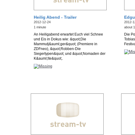
Heilig Abend - Trailer
Edgu
2012-12-24
2012-1
1 minute
about 1
An Heiligabend erwartet Euch viel Schnee
Die Po
und Eis in Dokus wie: &quot;Die
Tobias
Mammutj&auml;ger&quot; (Premiere in
Festi
ZDFneo), &quot;Robben-Die
Siegertypen&quot; und &quot;Nomaden der
K&auml;lte&quot;.