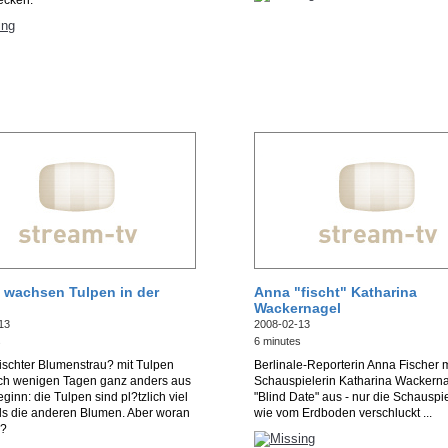
ecken.
wachsen Tulpen in der
Anna "fischt" Katharina
Wackernagel
13
2008-02-13
s
6 minutes
ischter Blumenstrau? mit Tulpen
Berlinale-Reporterin Anna Fischer m
ach wenigen Tagen ganz anders aus
Schauspielerin Katharina Wackerna
eginn: die Tulpen sind pl?tzlich viel
"Blind Date" aus - nur die Schauspie
als die anderen Blumen. Aber woran
wie vom Erdboden verschluckt ...
s?