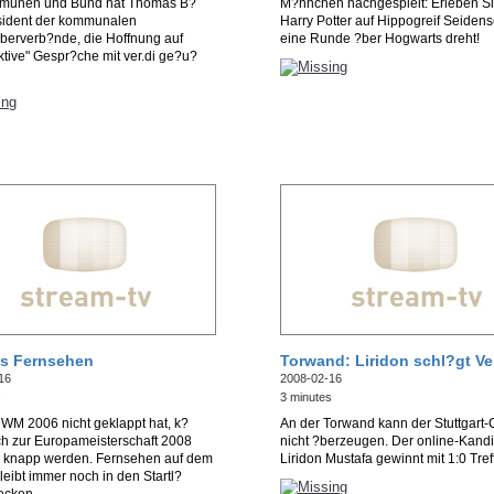
munen und Bund hat Thomas B?
M?nnchen nachgespielt: Erleben Si
?sident der kommunalen
Harry Potter auf Hippogreif Seiden
berverb?nde, die Hoffnung auf
eine Runde ?ber Hogwarts dreht!
ktive" Gespr?che mit ver.di ge?u?
es Fernsehen
Torwand: Liridon schl?gt V
16
2008-02-16
s
3 minutes
WM 2006 nicht geklappt hat, k?
An der Torwand kann der Stuttgart
ch zur Europameisterschaft 2008
nicht ?berzeugen. Der online-Kandi
ch knapp werden. Fernsehen auf dem
Liridon Mustafa gewinnt mit 1:0 Tref
eibt immer noch in den Startl?