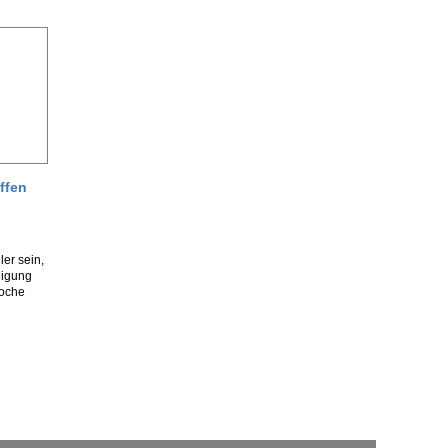
ffen
ler sein,
digung
woche