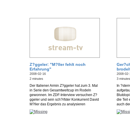
Z?ggeler: "M?ller fehlt noch
Ger?ch
Erfahrung"
brodel
2008-02-16
2008-02-
2 minutes
3 minute
Der Italiener Armin Z?ggeler hat zum 3. Mal
In ?ster
in Serie den Gesamtweltcup im Rodeln
aufgetau
gewonnen. Im ZDF-Interview versuchen Z?
Blutdopi
ggeler und sein sch?rfster Konkurrent David
die Teil
M?ller das Ergebnis zu analysieren
auch deu