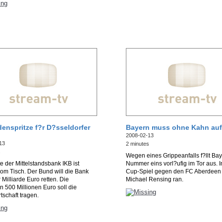
rdenspritze f?r D?sseldorfer
Bayern muss ohne Kahn auf
2008-02-13
13
2 minutes
s
Wegen eines Grippeanfalls f?llt Ba
te der Mittelstandsbank IKB ist
Nummer eins vorl?ufig im Tor aus. 
vom Tisch. Der Bund will die Bank
Cup-Spiel gegen den FC Aberdeen so
r Milliarde Euro retten. Die
Michael Rensing ran.
en 500 Millionen Euro soll die
rtschaft tragen.