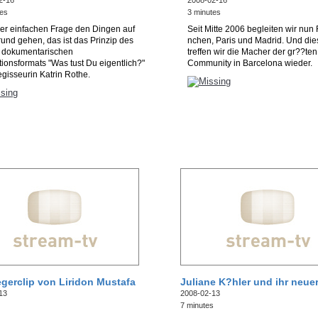
2-16
2008-02-16
tes
3 minutes
ner einfachen Frage den Dingen auf
Seit Mitte 2006 begleiten wir nun
und gehen, das ist das Prinzip des
nchen, Paris und Madrid. Und di
 dokumentarischen
treffen wir die Macher der gr??t
ionsformats "Was tust Du eigentlich?"
Community in Barcelona wieder.
gisseurin Katrin Rothe.
egerclip von Liridon Mustafa
Juliane K?hler und ihr neuer
13
2008-02-13
7 minutes