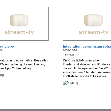
nd Liebe
Integration gemeinsam scha
16
2008-02-16
s
4 minutes
katurist und Autor mehrer Bestseller,
Die Christlich-Muslimische
?stenmacher, gibt einen kleinen,
Friedensinitiative will ein B?ndnis al
en Tipp f?r Ihren Alltag.
die sich f?r Integration und Verst?n
einsetzen. Zum Start der Friedens
2008 stellen wir die Initiative vor.