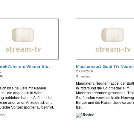
tek?che um Wiener Blut
Massenstart-Gold f?r Neune
t
2008-02-16
16
3 minutes
s
Magdalena Neuner hat bei der Bia
reich ist eine Liste mit Namen
in ?stersund die Goldmedaille im
cht, die angeblich in Wien
Massenstartrennen gewonnen. Trotz
ng betrieben haben. Auf der Liste,
Strafrunden verwies sie die Norweg
 einer anonymen Anzeige ist, sind
Berger und die Russin Jurjewa auf 
tsche Spitzensportler aufgef?hrt.
tze.