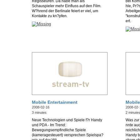
Regisseuren. Da habe man als
bei Kom
Schauspieler mehr Einfluss auf den Film.
hle, Pr
W?hrend der Berlinale feiert er viel, um
Arbeitge
Kontakte zu kn?pfen.
"konstru
ert.
Mobile Entertainment
Mobil
2008-02-16
2008-02-
3 minutes
2 minute
Neue Technologien und Spiele f?r Handy
Was zur 
und PDA - Im Trend:
nnte au
Bewegungsempfindliche Spiele
reichli
(kameragesteuert) versprechen Spielspa?
Handy bl