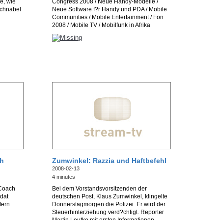
e, wie
Congress 2008 / Neue Handy-Modelle /
schnabel
Neue Software f?r Handy und PDA / Mobile
Communities / Mobile Entertainment / Fon
2008 / Mobile TV / Mobilfunk in Afrika
eh
Zumwinkel: Razzia und Haftbefehl
2008-02-13
4 minutes
-Coach
Bei dem Vorstandsvorsitzenden der
dat
deutschen Post, Klaus Zumwinkel, klingelte
fern.
Donnerstagmorgen die Polizei. Er wird der
Steuerhinterziehung verd?chtigt. Reporter