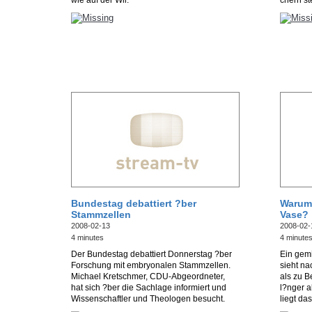
wie auf der Wii.
chern st
Bundestag debattiert ?ber
Warum 
Stammzellen
Vase?
2008-02-13
2008-02-
4 minutes
4 minute
Der Bundestag debattiert Donnerstag ?ber
Ein gem
Forschung mit embryonalen Stammzellen.
sieht n
Michael Kretschmer, CDU-Abgeordneter,
als zu B
hat sich ?ber die Sachlage informiert und
l?nger 
Wissenschaftler und Theologen besucht.
liegt da