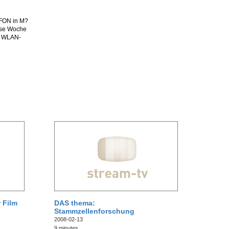
 FON in M?
ese Woche
en WLAN-
 Film
DAS thema:
Stammzellenforschung
2008-02-13
9 minutes