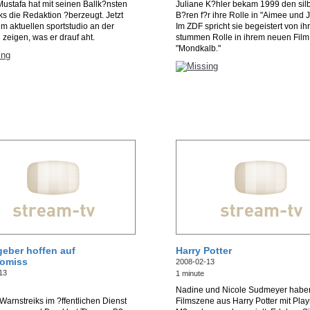
Mustafa hat mit seinen Ballk?nsten
Juliane K?hler bekam 1999 den sil
ks die Redaktion ?berzeugt. Jetzt
B?ren f?r ihre Rolle in "Aimee und 
im aktuellen sportstudio an der
Im ZDF spricht sie begeistert von ihr
zeigen, was er drauf aht.
stummen Rolle in ihrem neuen Film
"Mondkalb."
geber hoffen auf
Harry Potter
omiss
2008-02-13
13
1 minute
s
Nadine und Nicole Sudmeyer habe
Warnstreiks im ?ffentlichen Dienst
Filmszene aus Harry Potter mit Play