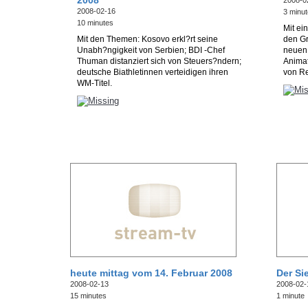
2008
2008-0
2008-02-16
3 minu
10 minutes
Mit ei
Mit den Themen: Kosovo erkl?rt seine
den Gr
Unabh?ngigkeit von Serbien; BDI -Chef
neuen
Thuman distanziert sich von Steuers?ndern;
Animat
deutsche Biathletinnen verteidigen ihren
von Re
WM-Titel.
heute mittag vom 14. Februar 2008
Der Si
2008-02-13
2008-02-
15 minutes
1 minute