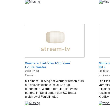
Werders Torh?ter h?lt zwei
Millia
Foulelfmeter
IKB
2008-02-13
2008-02-
2 minutes
2 minute
Mit einem 3:0-Sieg hat Werder Bremen Kurs
Die Plei
auf das Achtelfinale im UEFA-Cup
vorerst 
genommen. Werder-Torh?ter Tim Wiese
mit eine
parierte im Spiel gegen den SC-Braga
restlich
gleich zwei Foulelfmeter.
Kreditwi