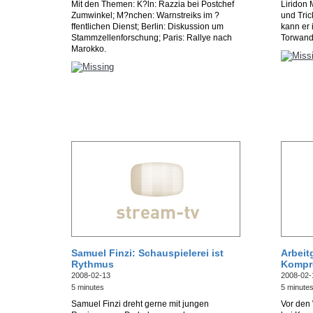
Mit den Themen: K?ln: Razzia bei Postchef
Liridon 
Zumwinkel; M?nchen: Warnstreiks im ?
und Tric
ffentlichen Dienst; Berlin: Diskussion um
kann er 
Stammzellenforschung; Paris: Rallye nach
Torwand 
Marokko.
Samuel Finzi: Schauspielerei ist
Arbeit
Rythmus
Kompr
2008-02-13
2008-02-
5 minutes
5 minute
Samuel Finzi dreht gerne mit jungen
Vor den 