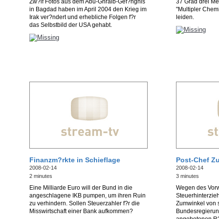
Zw?lf Fotos aus dem Abu-Ghraib-Gef?ngnis
37 Grad drei Men
in Bagdad haben im April 2004 den Krieg im
"Multipler Chemi
Irak ver?ndert und erhebliche Folgen f?r
leiden.
das Selbstbild der USA gehabt.
Finanzm?rkte in Schieflage
Post-Chef Zu
2008-02-14
2008-02-14
2 minutes
3 minutes
Eine Milliarde Euro will der Bund in die
Wegen des Vorw
angeschlagene IKB pumpen, um ihren Ruin
Steuerhinterzieh
zu verhindern. Sollen Steuerzahler f?r die
Zumwinkel von 
Misswirtschaft einer Bank aufkommen?
Bundesregierun