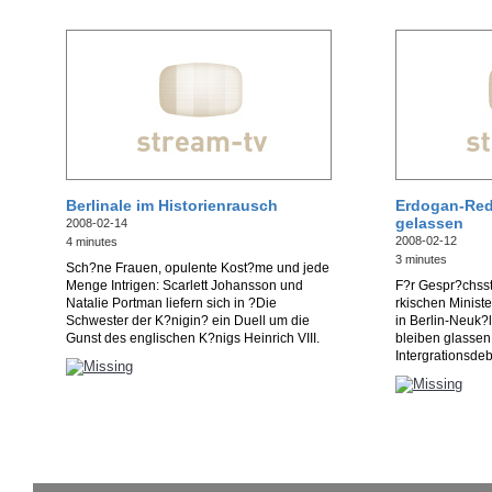
Berlinale im Historienrausch
Erdogan-Rede
gelassen
2008-02-14
2008-02-12
4 minutes
3 minutes
Sch?ne Frauen, opulente Kost?me und jede
Menge Intrigen: Scarlett Johansson und
F?r Gespr?chsst
Natalie Portman liefern sich in ?Die
rkischen Minist
Schwester der K?nigin? ein Duell um die
in Berlin-Neuk?
Gunst des englischen K?nigs Heinrich VIII.
bleiben glassen: 
Intergrationsdeb