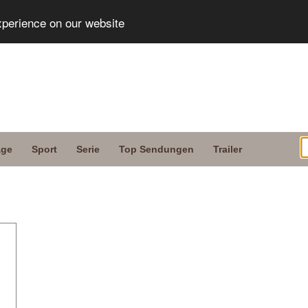
xperience on our website
age
Sport
Serie
Top Sendungen
Trailer