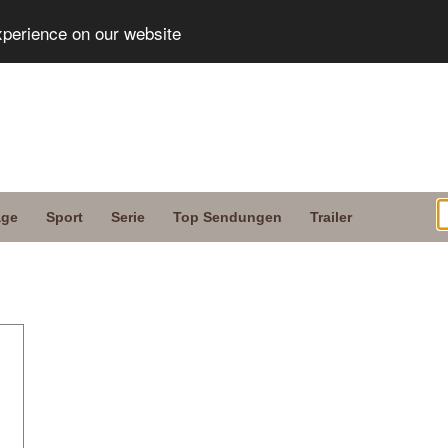
xperience on our website
age
Sport
Serie
Top Sendungen
Trailer