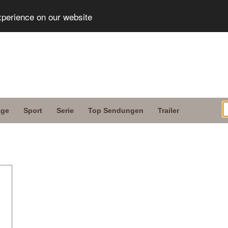
xperience on our website
age
Sport
Serie
Top Sendungen
Trailer