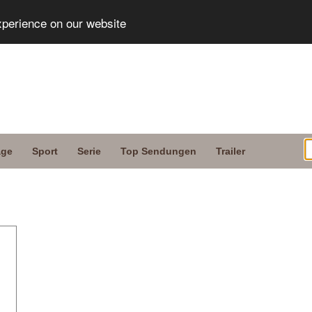
xperience on our website
age
Sport
Serie
Top Sendungen
Trailer