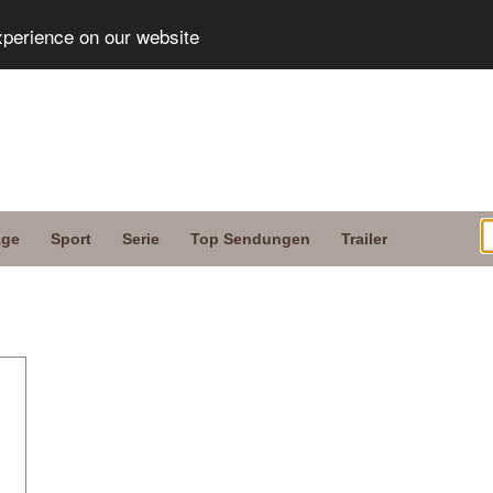
xperience on our website
age
Sport
Serie
Top Sendungen
Trailer