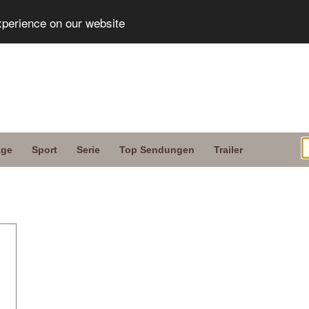
xperience on our website
age
Sport
Serie
Top Sendungen
Trailer