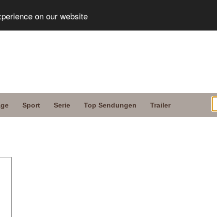
xperience on our website
age
Sport
Serie
Top Sendungen
Trailer