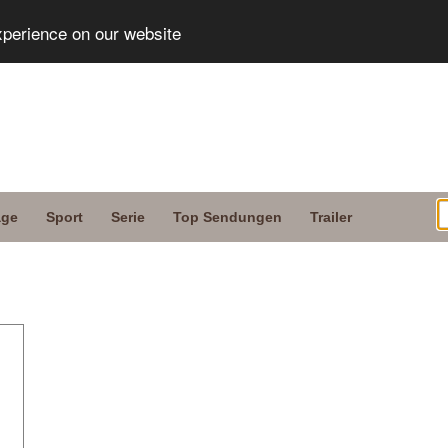
xperience on our website
age
Sport
Serie
Top Sendungen
Trailer