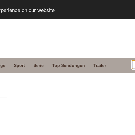
xperience on our website
age
Sport
Serie
Top Sendungen
Trailer