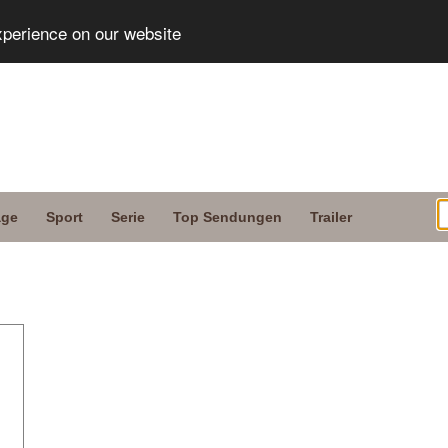
xperience on our website
age
Sport
Serie
Top Sendungen
Trailer